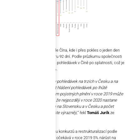
„Lídrem“ v téhle statistice je stále Čína, kde i přes pokles o jeden den
trvá inkaso pohledávky v průměru 92 dní. Podle průzkumu společnosti
Atradius je až 36,3 % všech B2B pohledávek v Číně po splatnosti, což je
víc než regionální průměr 29,8 %.
„
V podstatě všechny pojišťovny pohledávek na trzích v Česku a na
Slovensku zaznamenaly nárůst hlášení pohledávek po lhůtě
splatnosti. Je to signál, že objem pojistných plnění v roce 2019 může
zaznamenat růst. Očekáváme, že nejpozději v roce 2020 nastane
obrat v platební disciplíně firem na Slovensku a v Česku a počet
pohledávek po splatnosti vzroste výrazněji,
“ řekl
Tomáš Jurík
ze
společnosti Arfin Broker.
To potvrzuje i odhad vývoje počtu konkurzů a restrukturalizací podle
statistik společnosti
Coface
. Ta očekává v roce 2019 5% nárůst na