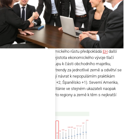
Při očekávaném poklesu ekonomického růstu předpokládá
EH
další
pokles na 64 dní v roce 2019. Nejistota ekonomického vývoje tlačí
firmy ke zodpovědnějšímu přístupu k části obchodního majetku,
kterým jsou pohledávky. Údaje i trendy za jednotlivé země a odvětví se
liší. Středomořské země vykazují návrat k nepopulárním praktikám
pozdních úhrad (Itálie +5, Řecko +2, Španělsko +1). Severní Amerika,
Švýcarsko, Belgie nebo Velká Británie ve stejném ukazateli naopak
reportují pokles. Zároveň patří tyto regiony a země k těm s nejkratší
dobou splatnosti.