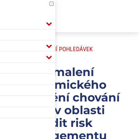
POJIŠTĚNÍ POHLEDÁVEK
Zpomalení
ekonomického
růstu mění chování
firem v oblasti
kredit risk
managementu