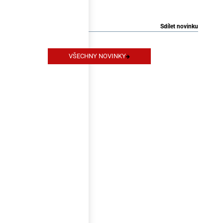
Slovensku a 4% v Čechách.
Sdílet novinku
VŠECHNY NOVINKY