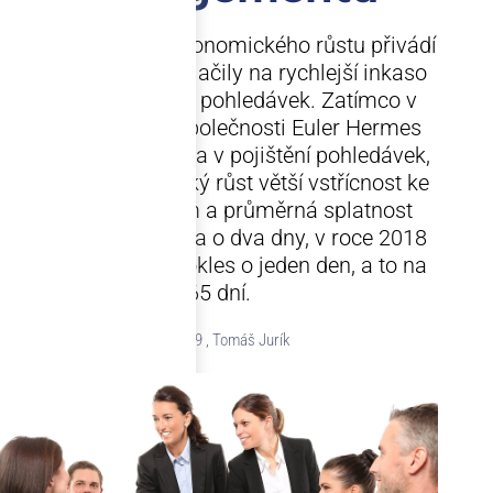
Pomalejší tempo ekonomického růstu přivádí
firmy k tomu, aby tlačily na rychlejší inkaso
svých obchodních pohledávek. Zatímco v
roce 2017 podle společnosti Euler Hermes
(EH), globálního lídra v pojištění pohledávek,
umožnil ekonomický růst větší vstřícnost ke
svým zákazníkům a průměrná splatnost
pohledávek narostla o dva dny, v roce 2018
šlo již o globální pokles o jeden den, a to na
65 dní.
4.6.2019 , Tomáš Jurík