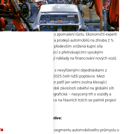
Pro rok 2024 však odhady mluví o zpomalení růstu. Ekonomičtí experti
předpovídají roční nárůst výroby a prodejů automobilů na zhruba 2 %.
Za zpomalením růstu bude stát především snížená kupní síla
domácností a nejistota související s přetrvávajícími vysokými
úrokovými sazbami, které zvyšují náklady na financování nových vozů.
Až se trh s automobily vypořádá s nevyřízenými objednávkami z
minulosti, bude v letech 2024 a 2025 čelit nižší poptávce. Mezi
potenciální hrozby pro celý sektor patří jen velmi zvolna klesající
inflace, geopolitická rizika v podobě závislosti odvětví na globální síti
dodavatelů, ale také rizika demografická – nasycený trh s vozidly a
zároveň celkové stárnutí populace na hlavních trzích se patrně projeví
poklesem budoucí poptávky.
Klíčová fakta pro oblast automotive:
V roce 2023 vzroste výroba v segmentu automobilového průmyslu o