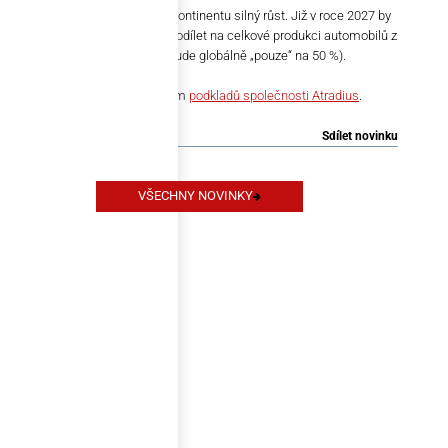
horizontu očekává i na starém kontinentu silný růst. Již v roce 2027 by
se výroba elektromobilů měla podílet na celkové produkci automobilů z
80 % (zatímco ve stejné době bude globálně „pouze“ na 50 %).
Aktualitu jsme vytvořili s využitím
podkladů společnosti Atradius
.
Sdílet novinku
VŠECHNY NOVINKY