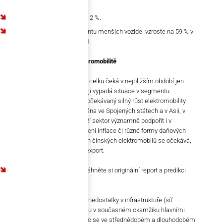
10,6 %.
V roce 2024 však zpomalí na 2 %.
Podíl elektromobilů v segmentu menších vozidel vzroste na 59 % v
roce 2030 z 10 % v roce 2020.
Zřetelný posun směrem k elektromobilitě
Jestliže výrobu automobilů jako celku čeká v nejbližším období jen
mírný růst, mnohem dynamičtěji vypadá situace v segmentu
elektrických automobilů. Právě očekávaný silný růst elektromobility
potáhne celé odvětví, a to zejména ve Spojených státech a v Asii, v
čele s Čínou. Obě země se snaží sektor významně podpořit i v
legislativní oblasti (zákon o snížení inflace či různé formy daňových
úlev). V případě nově vyrobených čínských elektromobilů se očekává,
že půjde ve významné míře na export.
Chcete detailní statistiky? Stáhněte si originální report a predikci
společnosti Atradius
zde
.
A kde je Evropa? Vysoké ceny a nedostatky v infrastruktuře (síť
nabíječek pro elektromobily) jsou v současném okamžiku hlavními
brzdami prudšího rozvoje. Přesto se ve střednědobém a dlouhodobém