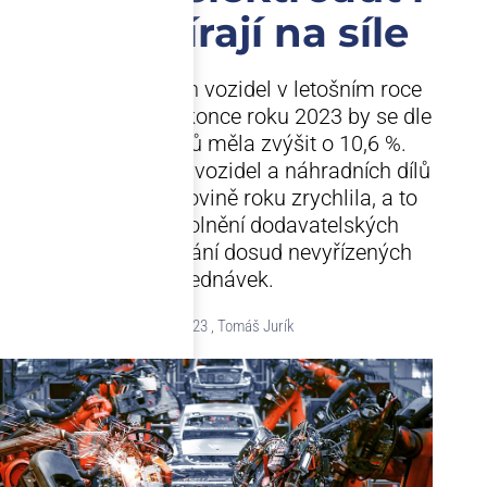
tak nabírají na síle
Výroba motorových vozidel v letošním roce
prudce vzroste. Do konce roku 2023 by se dle
aktuálních odhadů měla zvýšit o 10,6 %.
Výroba motorových vozidel a náhradních dílů
se totiž v první polovině roku zrychlila, a to
zejména díky uvolnění dodavatelských
řetězců a zpracování dosud nevyřízených
objednávek.
21.12.2023 , Tomáš Jurík