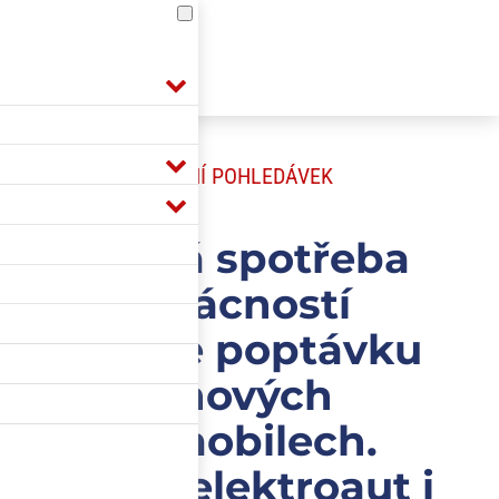
POJIŠTĚNÍ POHLEDÁVEK
Snížená spotřeba
domácností
oslabuje poptávku
po nových
automobilech.
Prodeje elektroaut i