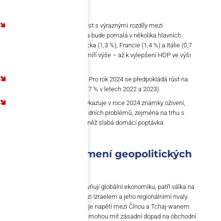
na úrovni 1,9 %.
Evropa:
Očekává se mírný růst s výraznými rozdíly mezi
jednotlivými zeměmi. Aktivita bude pomalá v několika hlavních
ekonomikách, včetně Německa (1,3 %), Francie (1,4 %) a Itálie (0,7
%). Ale například Španělsko míří výše – až k vylepšení HDP ve výši
2,1 %.
USA:
Ekonomika zpomaluje. Pro rok 2024 se předpokládá růst na
úrovni 1,9 % (oproti 2,5 % a 2,7 % v letech 2022 a 2023).
Čína:
Čínské hospodářství vykazuje v roce 2024 známky oživení,
nicméně stále čelí řadě zásadních problémů, zejména na trhu s
nemovitostmi. Varující je rovněž slabá domácí poptávka.
Rok 2024 ve znamení geopolitických
rizik
K faktorům, které negativně ovlivňují globální ekonomiku, patří válka na
Ukrajině a eskalující konflikt mezi Izraelem a jeho regionálními rivaly.
Nejistotu ve východní Asii zvyšuje napětí mezi Čínou a Tchaj-wanem.
Tyto otevřené či skryté konflikty mohou mít zásadní dopad na obchodní