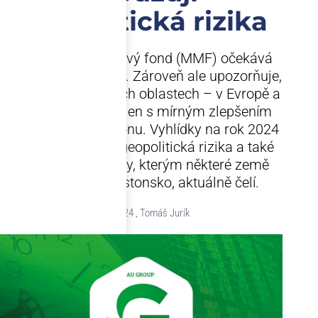
geopolitická rizika
Mezinárodní měnový fond (MMF) očekává
globální růst o 3,2 %. Zároveň ale upozorňuje,
že ve dvou důležitých oblastech – v Evropě a
v USA – se počítá jen s mírným zlepšením
ekonomického výkonu. Vyhlídky na rok 2024
ovlivňují zejména geopolitická rizika a také
hospodářské výzvy, kterým některé země
jako například Estonsko, aktuálně čelí.
9.10.2024 , Tomáš Jurík