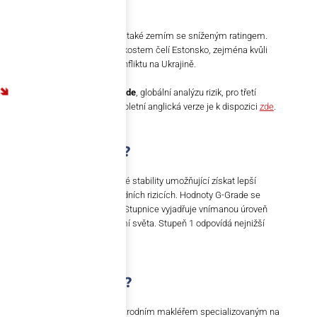
a investiční klima.
Zvláštní pozornost věnuje MMF také zemím se sníženým ratingem.
Významným ekonomickým těžkostem čelí Estonsko, zejména kvůli
své blízkosti k probíhajícímu konfliktu na Ukrajině.
Stáhněte si
AU Group G-Grade
, globální analýzu rizik, pro třetí
čtvrtletí roku 2024 – její kompletní anglická verze je k dispozici
zde
.
Co je to G-Grade?
G-Grade je stupnice ekonomické stability umožňující získat lepší
přehled o celosvětových obchodních rizicích. Hodnoty G-Grade se
mohou pohybovat mezi 1 a 10. Stupnice vyjadřuje vnímanou úroveň
politického rizika ve většině zemí světa. Stupeň 1 odpovídá nejnižší
úrovni politického rizika.
Kdo je AU Group?
AU Group
je nezávislým mezinárodním makléřem specializovaným na