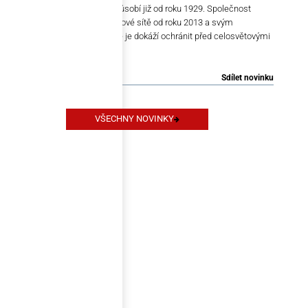
obchodní pohledávky. Na trhu působí již od roku 1929. Společnost
ARFiN
je součástí této celosvětové sítě od roku 2013 a svým
partnerům nabízí produkty, které je dokáží ochránit před celosvětovými
politickými riziky.
Sdílet novinku
VŠECHNY NOVINKY