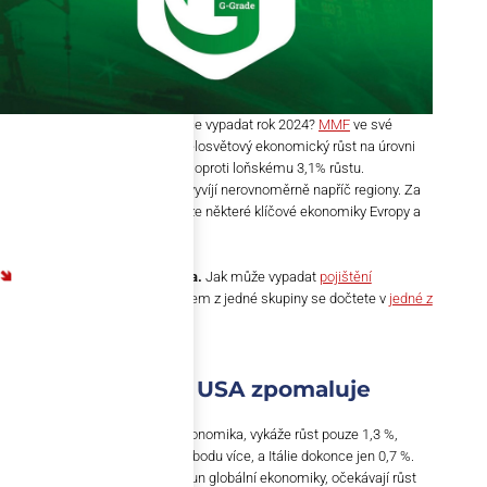
Jak bude po ekonomické stránce vypadat rok 2024?
MMF
ve své
nejnovější zprávě předpovídá celosvětový ekonomický růst na úrovni
3,2 %. Což je jen mírné zlepšení oproti loňskému 3,1% růstu.
Hospodářská situace se navíc vyvíjí nerovnoměrně napříč regiony. Za
povšimnutí stojí především to, že některé klíčové ekonomiky Evropy a
USA čelí stagnaci.
Pojistěte svá obchodní rizika.
Jak může vypadat
pojištění
pohledávek
v případě více firem z jedné skupiny se dočtete v
jedné z
našich případových studií
.
Evropa ne-roste. USA zpomaluje
Německo, největší evropská ekonomika, vykáže růst pouze 1,3 %,
Francie o desetinu procentního bodu více, a Itálie dokonce jen 0,7 %.
Spojené státy, dlouhodobý tahoun globální ekonomiky, očekávají růst