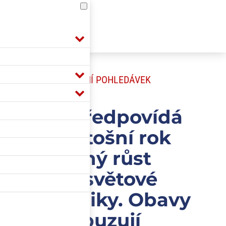
POJIŠTĚNÍ POHLEDÁVEK
MMF předpovídá
pro letošní rok
mírný růst
celosvětové
ekonomiky. Obavy
vzbuzují