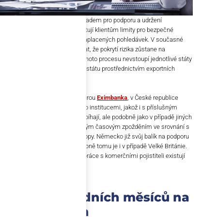
Pojišťovny pohledávek
jsou základem pro podporu a udržení
mezinárodního obchodu. Poskytují klientům limity pro bezpečné
obchodování a kryjí ztráty z nezaplacených pohledávek. V současné
situaci je však utopické očekávat, že pokrytí rizika zůstane na
požadované úrovni, pokud do tohoto procesu nevstoupí jednotlivé státy
s krytím poskytnutým ze strany státu prostřednictvím exportních
agentur.
Na Slovensku je takovou agenturou
Eximbanka
, v České republice
existuje
EGAP
. Diskuse s těmito institucemi, jakož i s příslušným
ministerstvem financí, sice probíhají, ale podobně jako v případě jiných
opatření se vše odehrává s velkým časovým zpožděním ve srovnání s
vyspělými zeměmi západní Evropy. Německo již svůj balík na podporu
tohoto sektoru připravilo a podobně tomu je i v případě Velké Británie.
Reálné přísliby pomoci a spolupráce s komerčními pojistiteli existují
ale i v dalších zemích.
Dopad posledních měsíců na
LR pojišťoven