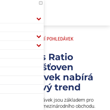
POJIŠTĚNÍ POHLEDÁVEK
Loss Ratio
pojišťoven
pohledávek nabírá
růstový trend
Pojišťovny pohledávek jsou základem pro
podporu a udržení mezinárodního obchodu.