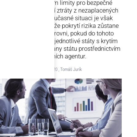
Poskytují klientům limity pro bezpečné
obchodování a kryjí ztráty z nezaplacených
pohledávek. V současné situaci je však
utopické očekávat, že pokrytí rizika zůstane
na požadované úrovni, pokud do tohoto
procesu nevstoupí jednotlivé státy s krytím
poskytnutým ze strany státu prostřednictvím
exportních agentur.
15.5.2020 , Tomáš Jurík