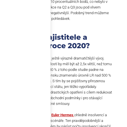
nárůsty tohoto ukazovatele nad 10 procentuálních bodů, co nebylo v
uplynulých letech zvykem. Predikce na Q2 a Q3 jsou pod vlivem
zabrzděné SK ekonomiky ještě negativnější. Podobný trend můžeme
očekávat i u českých pojišťoven pohledávek.
Co čeká na zajistitele a
pojišťovny v roce 2020?
Studie
Morgan Stanley
očekává ještě výrazně dramatičtější vývoj.
Dopad na objem pojistných událostí by měl být až 2,5x větší, než tomu
bylo během poslední krize. 20–30 % z toho podle studie padne na
bedra zajišťoven. To by na Slovensku znamenalo úrovně LR nad 500 %
v případě jednotlivých pojistitelů. S tím by se pojišťovny přirozenou
cestou, tedy bez vstupu a garancí státu, jen těžko vypořádaly.
Znamenalo by to také zavedení drastických opatření s cílem redukovat
pojistné limity a výrazně měnit obchodní podmínky i pro stávající
klienty při nejbližší obnově pojistné smlouvy.
Očekávání největšího pojistitele
Euler Hermes
ohledně insolvencí a
propadu HDP mají dva základní scénáře. Ten pravděpodobnější a
méně dramatický je U tvar. Při něm by nárůst počtu insolvencí skončil