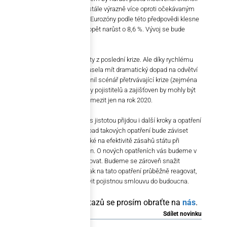
na úrovni 20–25 %, což je však stále výrazně více oproti očekávaným
14 % z března tohoto roku. HDP Eurozóny podle této předpovědi klesne
o 9 %, v roce 2021 by však měl opět narůst o 8,6 %. Vývoj se bude
samozřejmě v každé zemi lišit.
I tato čísla jsou horší než hodnoty z poslední krize. Ale díky rychlému
návratu k růstu by situace nemusela mít dramatický dopad na odvětví
pojištění. Pokud by se však naplnil scénář přetrvávající krize (zejména
díky druhé vlně pandemie), ztráty pojistitelů a zajišťoven by mohly být
mnohem větší a nemusely se omezit jen na rok 2020.
Ať už bude reálný vývoj jakýkoli, s jistotou přijdou i další kroky a opatření
ze strany pojišťoven. Počet i dopad takových opatření bude záviset
nejen na vývoji ekonomik, ale také na efektivitě zásahů státu při
podpoře podnikatelů a pojišťoven. O nových opatřeních vás budeme v
pravidelných intervalech informovat. Budeme se zároveň snažit
poskytovat poradenský servis, jak na tato opatření průběžně reagovat,
resp. jak si případně lépe nastavit pojistnou smlouvu do budoucna.
V případě konkrétních dotazů se prosím obraťte na
nás
.
Sdílet novinku