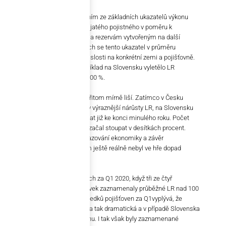
Loss Ratio
(zkráceně LR) je jedním ze základních ukazatelů výkonu
pojišťoven. Porovnává objem přijatého pojistného v poměru k
vyplaceným pojistným plněním a rezervám vytvořeným na další
pojistná plnění. V dobrých časech se tento ukazatel v průměru
pohybuje mezi 40 až 60 % v závislosti na konkrétní zemi a pojišťovně.
Během poslední krize však například na Slovensku vyletělo LR
jednotlivých pojišťoven až nad 200 %.
Česká a slovenská situace se přitom mírně liší. Zatímco v Česku
pojišťovny ještě nezaznamenaly výraznější nárůsty LR, na Slovensku
se začalo k problémům schylovat již ke konci minulého roku. Počet
hlášení polhůtných pohledávek začal stoupat v desítkách procent.
Statistiky tak signalizovaly ochlazování ekonomiky a závěr
ekonomického cyklu, a to přitom ještě reálně nebyl ve hře dopad
pandemie covid-19.
Naplno se to projevilo už v číslech za Q1 2020, když tři ze čtyř
komerčních pojišťoven pohledávek zaznamenaly průběžné LR nad 100
%. Z doposud zveřejněných výsledků pojišťoven za Q1vyplývá, že
celosvětově situace ještě nebyla tak dramatická a v případě Slovenska
muže byt ovlivněna i velikostí trhu. I tak však byly zaznamenané