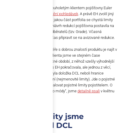
Společnost Deutschmann je dlouholetým klientem pojišťovny Euler
Hermes (EH), lídra na trhu
pojištění pohledávek
. A právě EH zvolil jiný
přístup. Jasně komunikoval, pro jakou část portfolia se chystá limity
zredukovat a kdy k tomu dojde. Návrh redukcí pojišťovna postavila na
základě rizikového hodnocení odběratelů (tzv. Grade). Včasná
komunikace poskytla klientům čas připravit se na avizované redukce.
Úkolem specializovaného makléře s dobrou znalostí produktu je najít v
takových situacích řešení. Pro klienta jsme ve stejném čase
dokončovali tendr na další pojistné období, z něhož vzešly výhodnější
pojistné podmínky. Spolupráce s EH pokračovala, ale jednou z věcí,
které do smlouvy přibyly nově, byla doložka DCL neboli hranice
vlastního prověření a rozhodování (nejmenovité limity). Jde o pojistné
krytí, při kterém není nutné schvalovat pojistné limity pojistitelem. O
tom, jak funguje a že se vrací „do módy“, jsme
detailně psali
v květnu
2020.
Ohrožené limity jsme
přesunuli pod DCL