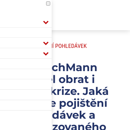
POJIŠTĚNÍ POHLEDÁVEK
DeutschMann
udržel obrat i
během krize. Jaká
byla role pojištění
pohledávek a
specializovaného