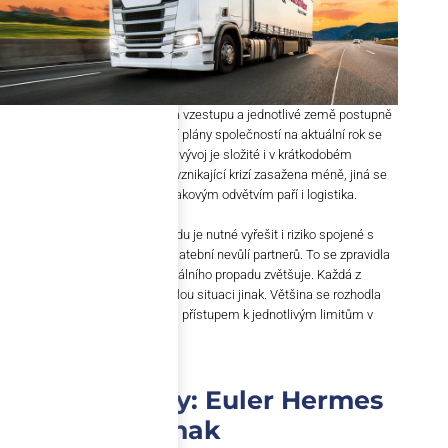
Je březen 2020. Pandemie je na vzestupu a jednotlivé země postupně
zpřísňují svá opatření. Obchodní plány společností na aktuální rok se
hroutí a odhadnout ekonomický vývoj je složité i v krátkodobém
horizontu. Některá odvětví jsou vznikající krizí zasažena méně, jiná se
potýkají s velkými problémy. K takovým odvětvím paří i logistika.
Kromě nejasného vývoje obchodu je nutné vyřešit i riziko spojené s
možnými insolvencemi, resp. platební nevůlí partnerů. To se zpravidla
během ekonomické krize a globálního propadu zvětšuje. Každá z
pojišťoven zareagovala na vzniklou situaci jinak. Většina se rozhodla
řešit redukci rizika individuálním přístupem k jednotlivým limitům v
klientských portfoliích.
Pojistné limity: Euler Hermes
postupoval jinak