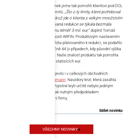
Na základě dohodnutých podmínek jsme tak pomohli klientovi pod DCL
překlopit většinu z ohrožených limitů. „
Šlo o ty limity, které potřeboval
pro spolupráci v roce 2021. Jelikož jde o klienta s velkým množstvím
limitů, tak nepřekvapí, že plánovaná redukce se týkala bezmála
stovky z nich v celkovém objemu téměř 3 mil. eur,
“ doplnil Tomáš
Jurík, Managing partner společnosti ARFiN. Produktovým nastavením
a detailním prostudováním portfolia plánovaného k redukci, se podařilo
zcela ochránit 48 limitů a částečně 44 (v případech, kdy původní výška
limitu překračovala hranici DCL). Naše znalost produktu tak pomohla
klientovi ochránit krytí řádově ve statisících eur.
To se v konečném důsledku projevilo i v celkových obchodních
výsledcích společnosti
Deutschmann
. Navzdory krizi, která zasáhla
celé odvětví poměrně výrazně. Pojistné krytí určitě nebylo jediným
nebo hlavním důvodem. Bylo však nutným předpokladem
ekonomického úspěchu spediční firmy.
Sdílet novinku
VŠECHNY NOVINKY