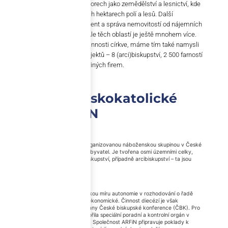
oblastí. Nejvíce v „tradičních“ oborech jako zemědělství a lesnictví, kde
hospodaří na více jak 100 tisících hektarech polí a lesů. Další
významnou oblastí je development a správa nemovitostí od nájemních
bytů až po obchodních centra. Ale těch oblastí je ještě mnohem více.
Když mluvíme o hospodářské činnosti církve, máme tím také namysli
aktivity vyvíjené množstvím subjektů – 8 (arci)biskupství, 2 500 farností
a kapitul a několika desítek dceřiných firem.
Struktura římskokatolické
církve a ARFiN
Římskokatolická církev je největší organizovanou náboženskou skupinou v České
republice, k níž se hlásí okolo 1 mil. obyvatel. Je tvořena osmi územními celky,
tzv. diecézemi, v jejichž čele stojí biskupství, případně arcibiskupství – ta jsou
dvě: olomoucké a pražské.
Diecéze mají v rámci organizace velkou míru autonomie v rozhodování o řadě
věcí, včetně oblasti hospodářské a ekonomické. Činnost diecézí je však
koordinována a kontrolována ze strany České biskupské konference (ČBK). Pro
co nejlepší rozhodování si ČBK vytvořila speciální poradní a kontrolní orgán v
oblastech ekonomiky a hospodaření. Společnost ARFiN připravuje poklady k