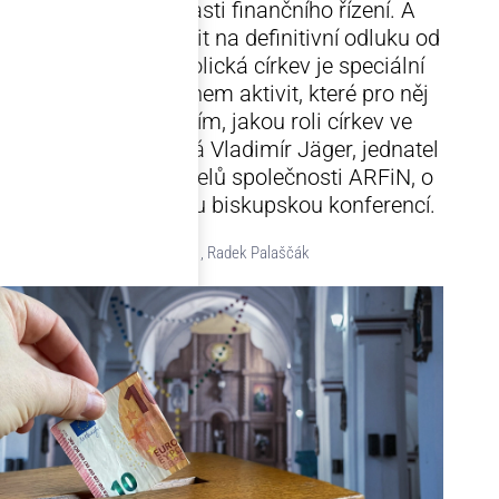
své aktivity v oblasti finančního řízení. A
postupně se připravit na definitivní odluku od
státu. „Římskokatolická církev je speciální
partner. Jak rozsahem aktivit, které pro něj
zajišťujeme, tak tím, jakou roli církev ve
společnosti má,“ říká Vladimír Jäger, jednatel
a jeden ze zakladatelů společnosti ARFiN, o
spolupráci s Českou biskupskou konferencí.
3.11.2021 , Radek Palaščák