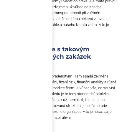
ve spolupráci s diecézními ekonomy uvádět do praxe. Ale máte pravdu,
v žádné organizaci to není samozřejmé a už vůbec ne snadné.
Předpokládá to totiž velkou míru transparentnosti při zpětném
hodnocení. Otevřeně si umět přiznat, že se třeba některá z investic
nevydařila. A poučit se z toho. Tohle u našeho klienta vidím. A to je
důležité.
Liší se spolupráce s takovým
partnerem od jiných zakázek
ARFiNu?
ARFiN se zabývá korporátním poradenstvím. Tam spadá zejména
prodej firem
, strategické plánování, řízení rizik, finanční analýzy a různé
formy prověřování ekonomické kondice firem. A vůbec vše, co souvisí
s finančním řízením. V tomto ohledu je to tedy standardní zakázka.
Děláme to dlouho a umíme to. Ale jak už jsem řekl, klient a jeho
mimořádné poslání, jeho komplikovaná struktura, jeho různorodé
zájmy a samozřejmě celková filozofie organizace – to je něco, co je
naprosto jedinečné. A ohromně inspirativní.