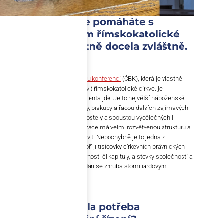
Když se řekne, že pomáháte s
finančním řízením římskokatolické
církvi, zní to vlastně docela zvláštně.
Je to zvláštní?
Spolupráce s
Českou biskupskou konferencí
(ČBK), která je vlastně
takovou centrálou pro řízení aktivit římskokatolické církve, je
mimořádná. Už tím, o jaký typ klienta jde. Je to největší náboženské
společenství u nás s arcibiskupy, biskupy a řadou dalších zajímavých
lidí. Ale také s farami, chrámy, kostely a spoustou výdělečných i
nevýdělečných činností. Organizace má velmi rozvětvenou strukturu a
velké množství různorodých aktivit. Nepochybně je to jedna z
největších „korporací“ u nás. Tvoří ji tisícovky církevních právnických
osob, jakými jsou biskupství, farnosti či kapituly, a stovky společností a
neziskových organizací. Hospodaří se zhruba stomiliardovým
majetkem.
Jak v církvi vznikla potřeba