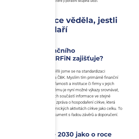
rozhodnutím a také plní další úkoly, které jí poradní skupina uloží.
Aby organizace věděla, jestli
dobře hospodaří
Co v oblasti finančního
managementu ARFiN zajišťuje?
Když spolupráce začínala, zaměřili jsme se na standardizaci
vykazování z diecézí směrem na ČBK. Myslím tím primárně finanční
výkazy za jednotlivá biskupství, farnosti a instituce či firmy v jejich
správě. To byl první cíl, díky kterému je nyní možné výkazy srovnávat,
respektive dostávat z jednotlivých součástí informace ve stejné
struktuře. A pak je to každoroční zpráva o hospodaření církve, která
přináší detailní přehled o ekonomických aktivitách církve jako celku. To
je rozsáhlý mnohastránkový dokument s řadou závěrů a doporučení.
Mluvil jste o roce 2030 jako o roce