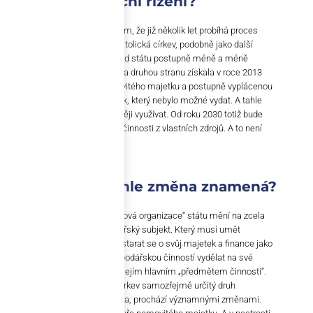
zdokonalit finanční řízení?
Všechno velmi úzce souvisí s tím, že již několik let probíhá proces
odluky církví od státu. Římskokatolická církev, podobně jako další
náboženské subjekty, dostává od státu postupně méně a méně
prostředků na vlastní činnost. Na druhou stranu získala v roce 2013
poměrně velké množství nemovitého majetku a postupně vyplácenou
finanční kompenzaci za majetek, který nebylo možné vydat. A tahle
aktiva se nyní učí co nejefektivněji využívat. Od roku 2030 totiž bude
muset financovat všechny své činnosti z vlastních zdrojů. A to není
vůbec snadný úkol.
Co konkrétně tahle změna znamená?
Jednoduše řečeno se „příspěvková organizace“ státu mění na zcela
samostatný, nezávislý hospodářský subjekt. Který musí umět
hospodařit na svém a za své a starat se o svůj majetek a finance jako
firma. Církev si musí umět hospodářskou činností vydělat na své
nevýdělečné aktivity, které jsou jejím hlavním „předmětem činnosti“.
Což není vůbec snadné. A byť církev samozřejmě určitý druh
finančního řízení nastavený měla, prochází významnými změnami.