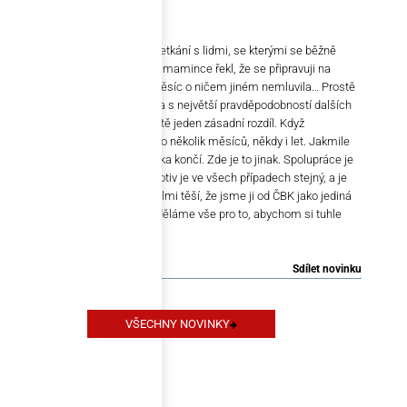
V čem nejvíc?
Mám tím na mysli především setkání s lidmi, se kterými se běžně
nepotkáte. Když jsem kdysi své mamince řekl, že se připravuji na
schůzku s panem biskupem, měsíc o ničem jiném nemluvila… Prostě
tahle „organizace“ je tu tisíc let a s největší pravděpodobností dalších
tisíc ještě bude. A pak vidím ještě jeden zásadní rozdíl. Když
připravujeme prodej firmy, trvá to několik měsíců, někdy i let. Jakmile
ale transakci dokončíme, zakázka končí. Zde je to jinak. Spolupráce je
dlouhodobá. Nicméně hlavní motiv je ve všech případech stejný, a je
jím oboustranná důvěra. Nás velmi těší, že jsme ji od ČBK jako jediná
společnost získali právě my. A děláme vše pro to, abychom si tuhle
důvěru zasloužili a udrželi.
Sdílet novinku
VŠECHNY NOVINKY