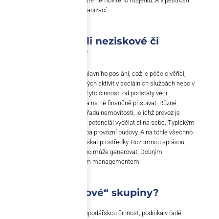
Obtížnost tkví ale také ve struktuře nemovitého majetku. A v pestrosti
aktivit církve a jí zřizovaných organizací.
Máte tím na mysli neziskové či
charitní aktivity?
Přesně tak. Církev vedle svého hlavního poslání, což je péče o věřící,
zajišťuje řadu dalších dobročinných aktivit v sociálních službách nebo v
oblasti zdravotnictví a školství. Tyto činnosti od podstaty věci
nepřinášejí zisk, spíše je potřeba na ně finančně přispívat. Různé
církevní organizace také vlastní řadu nemovitostí, jejichž provoz je
velmi nákladný, a přitom nemají potenciál vydělat si na sebe. Typickým
příkladem jsou kostely nebo třeba provozní budovy. A na tohle všechno
církev musí umět někde jinde získat prostředky. Rozumnou správou
majetku, který zisk generuje nebo může generovat. Dobrými
investicemi. A dobrým finančním managementem.
Co patří do „ziskové“ skupiny?
Církev vyvíjí velmi rozsáhlou hospodářskou činnost, podniká v řadě