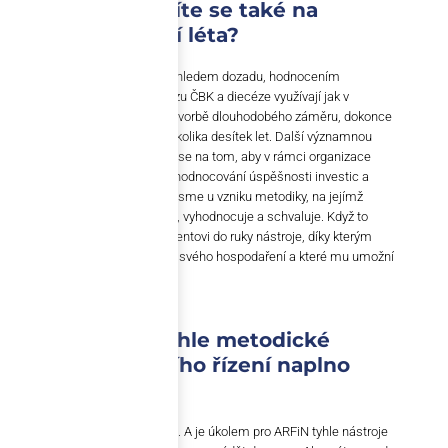
zlomovém. Podílíte se také na
plánech pro další léta?
Ano, naše aktivity nejsou jen pohledem dozadu, hodnocením
uplynulých období. Naši expertízu ČBK a diecéze využívají jak v
krátkodobém plánování, tak při tvorbě dlouhodobého záměru, dokonce
při extrapolaci v horizontu až několika desítek let. Další významnou
oblastí jsou investice. Podílíme se na tom, aby v rámci organizace
existoval jednotný pohled na vyhodnocování úspěšnosti investic a
hospodaření s majetkem. Stáli jsme u vzniku metodiky, na jejímž
základě církev investice sleduje, vyhodnocuje a schvaluje. Když to
shrnu – naším úkolem je dát klientovi do ruky nástroje, díky kterým
bude umět posoudit úspěšnost svého hospodaření a které mu umožní
přijímat dobrá rozhodnutí.
Dokáže církev tyhle metodické
nástroje finančního řízení naplno
využít?
Je v jejím zájmu, aby to tak bylo. A je úkolem pro ARFiN tyhle nástroje